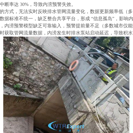
中断率达
30%，导致内涝预警失效。
的方式，无法实时反映排水管网流量变化，数据更新频率低（多
数据标准不统一，缺乏整合共享平台，形成 “信息孤岛”，影响
，内涝预警模型缺乏可靠输入，预警提前量不足（多数城市仅能
获取管网流量数据，内涝发生时排水泵站启动延迟，导致积水深度