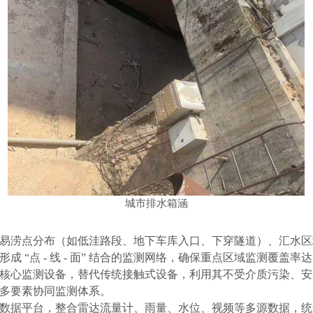
城市排水箱涵
易涝点分布（如低洼路段、地下车库入口、下穿隧道）、汇水区
形成
“点 - 线 - 面” 结合的监测网络，确保重点区域监测覆盖率达 
核心监测设备，替代传统接触式设备，利用其不受介质污染、安
多要素协同监测体系。
数据平台，整合雷达流量计、雨量、水位、视频等多源数据，统